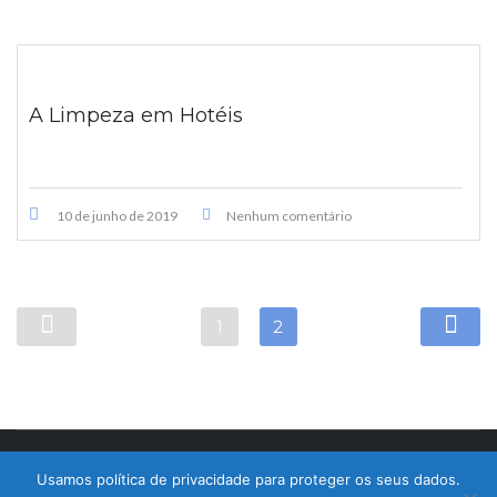
A Limpeza em Hotéis
10 de junho de 2019
Nenhum comentário
1
2
© 2017 Bralimpia Equipamentos.
Usamos política de privacidade para proteger os seus dados.
Atendimento