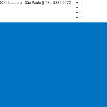
7 | Itaquera – São Paulo || TEL: 3385.0073