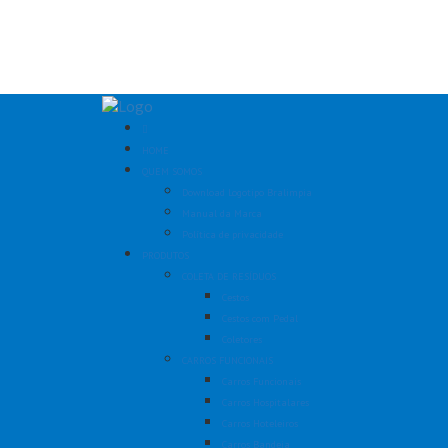
HOME
QUEM SOMOS
Download Logotipo Bralimpia
Manual da Marca
Política de privacidade
PRODUTOS
COLETA DE RESÍDUOS
Cestos
Cestos com Pedal
Coletores
CARROS FUNCIONAIS
Carros Funcionais
Carros Hospitalares
Carros Hoteleiros
Carros Bandeja