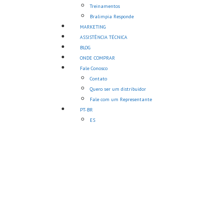
Treinamentos
Bralimpia Responde
MARKETING
ASSISTÊNCIA TÉCNICA
BLOG
ONDE COMPRAR
Fale Conosco
Contato
Quero ser um distribuidor
Fale com um Representante
PT-BR
ES
Cole