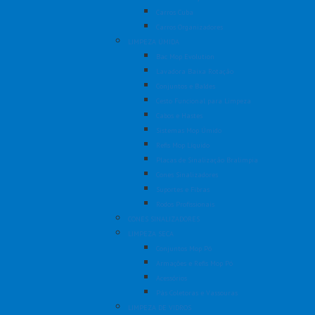
Carros Cuba
Carros Organizadores
LIMPEZA ÚMIDA
Bac Mop Evolution
Lavadora Baixa Rotação
Conjuntos e Baldes
Cesto Funcional para Limpeza
Cabos e Hastes
Sistemas Mop Úmido
Refis Mop Líquido
Placas de Sinalização Bralimpia
Cones Sinalizadores
Suportes e Fibras
Rodos Profissionais
CONES SINALIZADORES
LIMPEZA SECA
Conjuntos Mop Pó
Armações e Refis Mop Pó
Acessórios
Pás Coletoras e Vassouras
LIMPEZA DE VIDROS