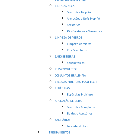
LIMPEZA SECA
Conjuntos Mop Pó
Armações e Refis Mop Pó
Acessórios
Pás Coletoras e Vassouras
LIMPEZA DE VIDROS
Limpeza de Vidros
Kits Completos
SABONETEIRAS
Saboneteiras
KITS COMPLETOS
CONJUNTOS BRALIMPIA
ESCOVAS MULTIUSO MAXI TECH
ESPÁTULAS
Espátulas Multiuso
APLICAÇÃO DE CERA
Conjuntos Completos
Baldes e Acessórios
SANITÁRIOS
Telas de Mictório
TREINAMENTOS