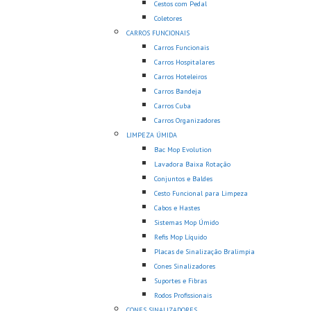
Cestos com Pedal
Coletores
CARROS FUNCIONAIS
Carros Funcionais
Carros Hospitalares
Carros Hoteleiros
Carros Bandeja
Carros Cuba
Carros Organizadores
LIMPEZA ÚMIDA
Bac Mop Evolution
Lavadora Baixa Rotação
Conjuntos e Baldes
Cesto Funcional para Limpeza
Cabos e Hastes
Sistemas Mop Úmido
Refis Mop Líquido
Placas de Sinalização Bralimpia
Cones Sinalizadores
Suportes e Fibras
Rodos Profissionais
CONES SINALIZADORES