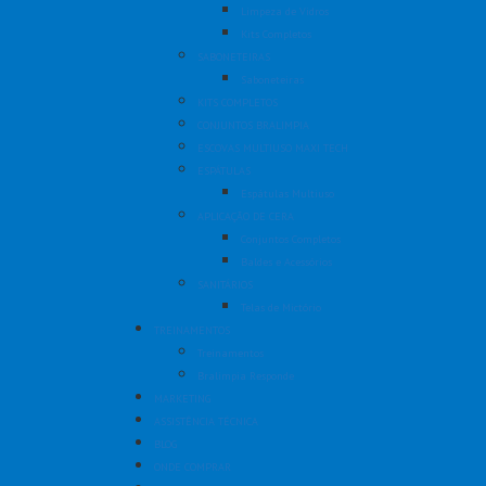
Limpeza de Vidros
Kits Completos
SABONETEIRAS
Saboneteiras
KITS COMPLETOS
CONJUNTOS BRALIMPIA
ESCOVAS MULTIUSO MAXI TECH
ESPÁTULAS
Espátulas Multiuso
APLICAÇÃO DE CERA
Conjuntos Completos
Baldes e Acessórios
SANITÁRIOS
Telas de Mictório
TREINAMENTOS
Treinamentos
Bralimpia Responde
MARKETING
ASSISTÊNCIA TÉCNICA
BLOG
ONDE COMPRAR