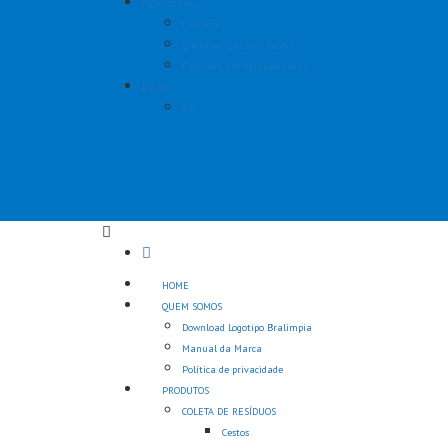
Fale Conosco
Contato
Quero ser um distribuidor
Fale com um Representante
PT-BR
ES
HOME
QUEM SOMOS
Download Logotipo Bralimpia
Manual da Marca
Política de privacidade
PRODUTOS
COLETA DE RESÍDUOS
Cestos