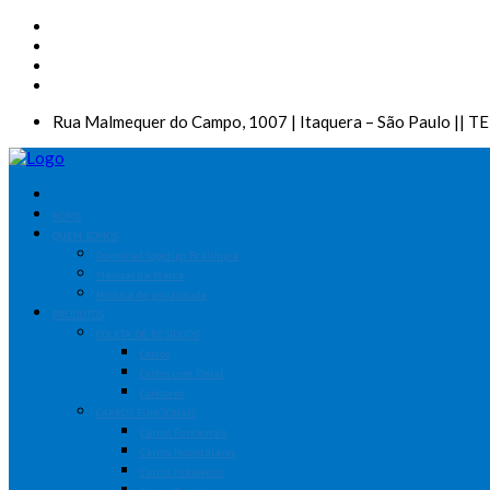
Rua Malmequer do Campo, 1007 | Itaquera – São Paulo || T
HOME
QUEM SOMOS
Download Logotipo Bralimpia
Manual da Marca
Política de privacidade
PRODUTOS
COLETA DE RESÍDUOS
Cestos
Cestos com Pedal
Coletores
CARROS FUNCIONAIS
Carros Funcionais
Carros Hospitalares
Carros Hoteleiros