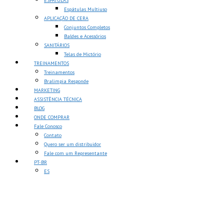
ESPÁTULAS
Espátulas Multiuso
APLICAÇÃO DE CERA
Conjuntos Completos
Baldes e Acessórios
SANITÁRIOS
Telas de Mictório
TREINAMENTOS
Treinamentos
Bralimpia Responde
MARKETING
ASSISTÊNCIA TÉCNICA
BLOG
ONDE COMPRAR
Fale Conosco
Contato
Quero ser um distribuidor
Fale com um Representante
PT-BR
ES