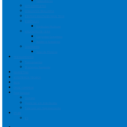
Saboneteiras
KITS COMPLETOS
CONJUNTOS BRALIMPIA
ESCOVAS MULTIUSO MAXI TECH
ESPÁTULAS
Espátulas Multiuso
APLICAÇÃO DE CERA
Conjuntos Completos
Baldes e Acessórios
SANITÁRIOS
Telas de Mictório
TREINAMENTOS
Treinamentos
Bralimpia Responde
MARKETING
ASSISTÊNCIA TÉCNICA
BLOG
ONDE COMPRAR
Fale Conosco
Contato
Quero ser um distribuidor
Fale com um Representante
PT-BR
ES