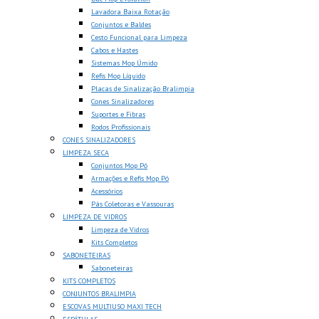
Lavadora Baixa Rotação
Conjuntos e Baldes
Cesto Funcional para Limpeza
Cabos e Hastes
Sistemas Mop Úmido
Refis Mop Líquido
Placas de Sinalização Bralimpia
Cones Sinalizadores
Suportes e Fibras
Rodos Profissionais
CONES SINALIZADORES
LIMPEZA SECA
Conjuntos Mop Pó
Armações e Refis Mop Pó
Acessórios
Pás Coletoras e Vassouras
LIMPEZA DE VIDROS
Limpeza de Vidros
Kits Completos
SABONETEIRAS
Saboneteiras
KITS COMPLETOS
CONJUNTOS BRALIMPIA
ESCOVAS MULTIUSO MAXI TECH