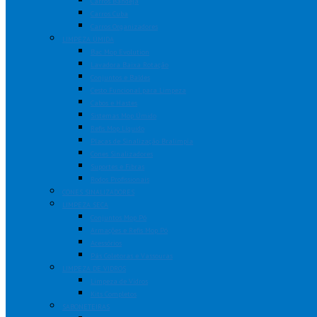
Carros Bandeja
Carros Cuba
Carros Organizadores
LIMPEZA ÚMIDA
Bac Mop Evolution
Lavadora Baixa Rotação
Conjuntos e Baldes
Cesto Funcional para Limpeza
Cabos e Hastes
Sistemas Mop Úmido
Refis Mop Líquido
Placas de Sinalização Bralimpia
Cones Sinalizadores
Suportes e Fibras
Rodos Profissionais
CONES SINALIZADORES
LIMPEZA SECA
Conjuntos Mop Pó
Armações e Refis Mop Pó
Acessórios
Pás Coletoras e Vassouras
LIMPEZA DE VIDROS
Limpeza de Vidros
Kits Completos
SABONETEIRAS