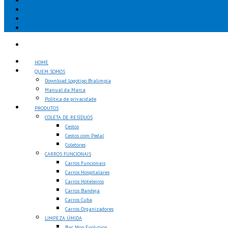
HOME
QUEM SOMOS
Download Logotipo Bralimpia
Manual da Marca
Política de privacidade
PRODUTOS
COLETA DE RESÍDUOS
Cestos
Cestos com Pedal
Coletores
CARROS FUNCIONAIS
Carros Funcionais
Carros Hospitalares
Carros Hoteleiros
Carros Bandeja
Carros Cuba
Carros Organizadores
LIMPEZA ÚMIDA
Bac Mop Evolution