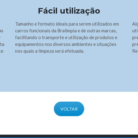
Fácil utilização
Tamanho e formato ideais para serem utilizados em
Al
as
carros funcionais da Bralimpia e de outras marcas,
ut
r
facilitando o transporte e utilização de produtos e
pr
ita
equipamentos nos diversos ambientes e situações
pr
ce
nos quais a limpeza será efetuada.
Re
VOLTAR