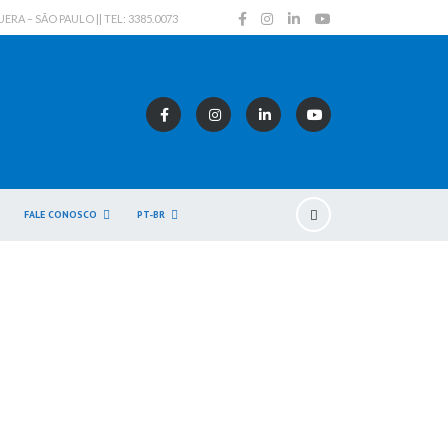
A – SÃO PAULO || TEL: 3385.0073
FALE CONOSCO
PT-BR
eza