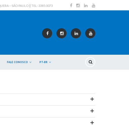
RA – SÃO PAULO || TEL: 3385.0073
FALE CONOSCO
PT-BR