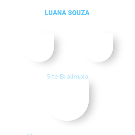
L
U
A
N
A
S
O
U
Z
A
Gestora Comercial de Contas
Site Bralimpia