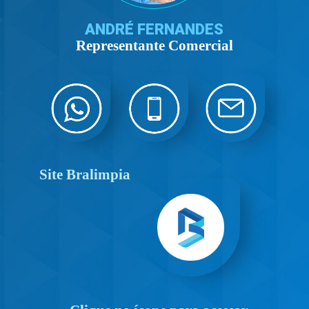
A
N
D
R
É
F
E
R
N
A
N
D
E
S
Representante Comercial
Site Bralimpia