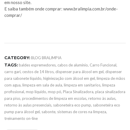
em nosso site.
E saiba também onde comprar: www.bralimpia.com.br/onde-
comprar/
CATEGORY:
BLOG BRALIMPIA
TAGS:
baldes espremedores
,
cabos de alumínio
,
Carro Funcional
,
carro gari
,
cestos de 14 litros
,
dispenser para álcool em gel
,
dispenser
para sabonete líquido
,
higiniezação com álcool em gel
,
limpeza de mãos
com agua
,
limpeza em sala de aula
,
limpeza em sanitarios
,
limpeza
profissional
,
mop líquido
,
mop pó
,
Placa Sinalizadora
,
placa sinalizadora
para piso
,
procedimentos de limpeza em escolas
,
retorno às aulas
,
retorno às aulas presenciais
,
saboneteira eco pump
,
saboneteira eco
pump para álcool gel
,
sabonte
,
sistemas de cores na limpeza
,
treinamento on-line