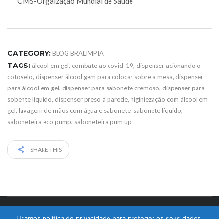
OMS-Orgaização Mundial de Saúde
CATEGORY:
BLOG BRALIMPIA
TAGS:
álcool em gel
,
combate ao covid-19
,
dispenser acionando o
cotovelo
,
dispenser álcool gem para colocar sobre a mesa
,
dispenser
para álcool em gel
,
dispenser para sabonete cremoso
,
dispenser para
sobente líquido
,
dispenser preso à parede
,
higiniezação com álcool em
gel
,
lavagem de mãos com água e sabonete
,
sabonete líquido
,
saboneteira eco pump
,
saboneteira pum up
SHARE THIS
© 2017 Bralimpia Equipamentos.
Usamos política de privacidade para proteger os seus dados.