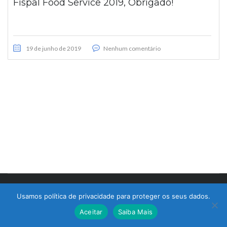
Fispal Food Service 2019, Obrigado!
19 de junho de 2019
Nenhum comentário
© 2017 Bralimpia Equipamentos.
Usamos política de privacidade para proteger os seus dados.
Atendimento
Aceitar
Saiba Mais