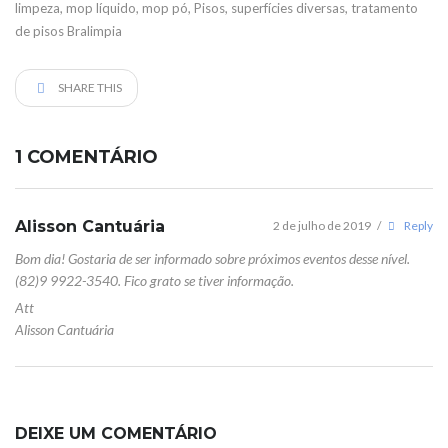
limpeza
,
mop líquido
,
mop pó
,
Pisos
,
superfícies diversas
,
tratamento
de pisos Bralimpia
SHARE THIS
1 COMENTÁRIO
Alisson Cantuária
2 de julho de 2019
/
Reply
Bom dia! Gostaria de ser informado sobre próximos eventos desse nível.
(82)9 9922-3540. Fico grato se tiver informação.
Att
Alisson Cantuária
DEIXE UM COMENTÁRIO