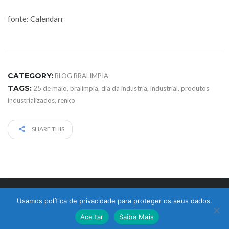
fonte: Calendarr
CATEGORY:
BLOG BRALIMPIA
TAGS:
25 de maio
,
bralimpia
,
dia da industria
,
industrial
,
produtos
industrializados
,
renko
SHARE THIS
© 2017 Bralimpia Equipamentos.
Usamos política de privacidade para proteger os seus dados.
Atendimento
Aceitar
Saiba Mais