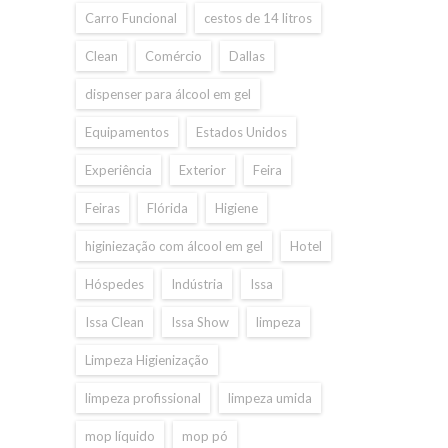
Carro Funcional
cestos de 14 litros
Clean
Comércio
Dallas
dispenser para álcool em gel
Equipamentos
Estados Unidos
Experiência
Exterior
Feira
Feiras
Flórida
Higiene
higiniezação com álcool em gel
Hotel
Hóspedes
Indústria
Issa
Issa Clean
Issa Show
limpeza
Limpeza Higienização
limpeza profissional
limpeza umida
mop líquido
mop pó