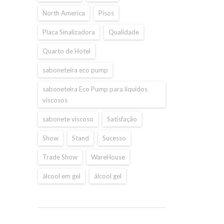
North America
Pisos
Placa Sinalizadora
Qualidade
Quarto de Hotel
saboneteira eco pump
saboneteira Eco Pump para líquidos
viscosos
sabonete viscoso
Satisfação
Show
Stand
Sucesso
Trade Show
WareHouse
álcool em gel
álcool gel