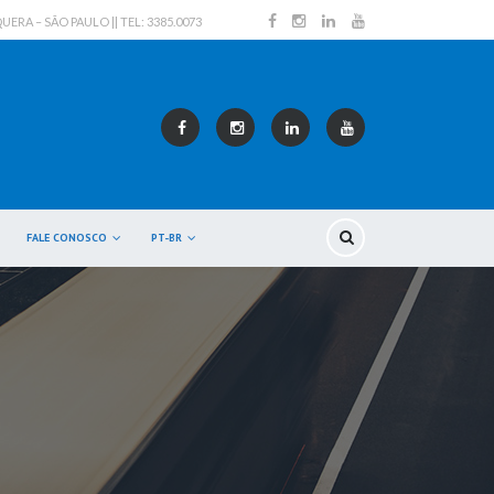
RA – SÃO PAULO || TEL: 3385.0073
FALE CONOSCO
PT-BR