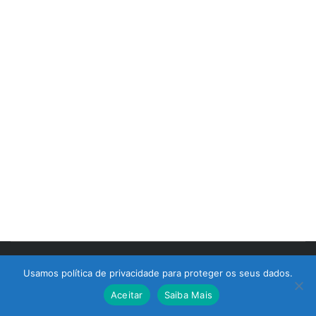
© 2017 Bralimpia Equipamentos.
Usamos política de privacidade para proteger os seus dados.
Atendimento
Aceitar
Saiba Mais