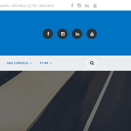
RA – SÃO PAULO || TEL: 3385.0073
FALE CONOSCO
PT-BR