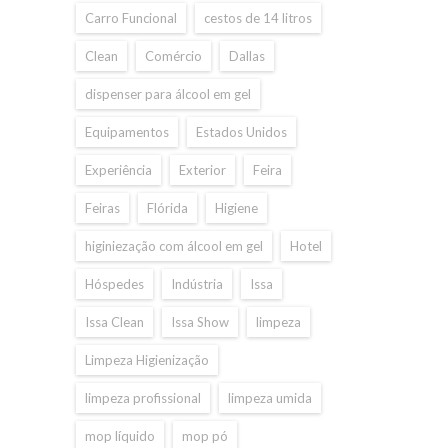
Carro Funcional
cestos de 14 litros
Clean
Comércio
Dallas
dispenser para álcool em gel
Equipamentos
Estados Unidos
Experiência
Exterior
Feira
Feiras
Flórida
Higiene
higiniezação com álcool em gel
Hotel
Hóspedes
Indústria
Issa
Issa Clean
Issa Show
limpeza
Limpeza Higienização
limpeza profissional
limpeza umida
mop líquido
mop pó