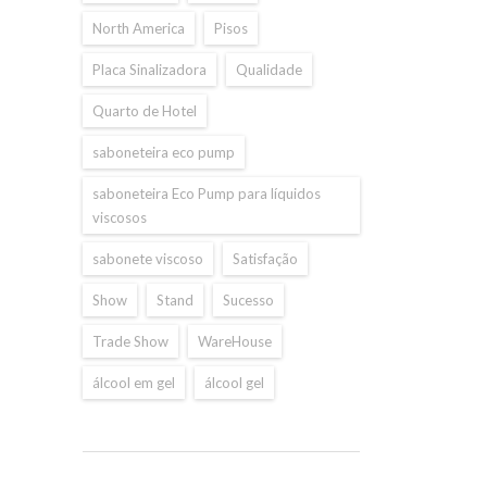
North America
Pisos
Placa Sinalizadora
Qualidade
Quarto de Hotel
saboneteira eco pump
saboneteira Eco Pump para líquidos
viscosos
sabonete viscoso
Satisfação
Show
Stand
Sucesso
Trade Show
WareHouse
álcool em gel
álcool gel