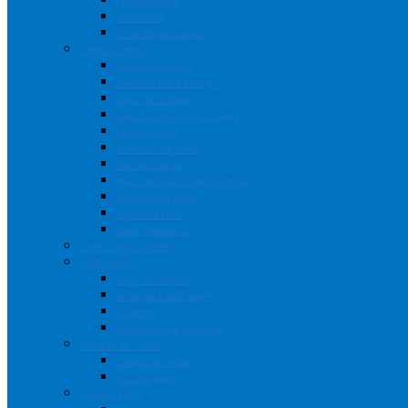
Carros Bandeja
Carros Cuba
Carros Organizadores
LIMPEZA ÚMIDA
Bac Mop Evolution
Lavadora Baixa Rotação
Conjuntos e Baldes
Cesto Funcional para Limpeza
Cabos e Hastes
Sistemas Mop Úmido
Refis Mop Líquido
Placas de Sinalização Bralimpia
Cones Sinalizadores
Suportes e Fibras
Rodos Profissionais
CONES SINALIZADORES
LIMPEZA SECA
Conjuntos Mop Pó
Armações e Refis Mop Pó
Acessórios
Pás Coletoras e Vassouras
LIMPEZA DE VIDROS
Limpeza de Vidros
Kits Completos
SABONETEIRAS