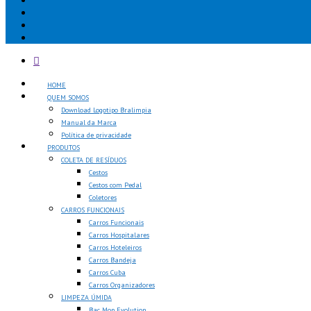
HOME
QUEM SOMOS
Download Logotipo Bralimpia
Manual da Marca
Política de privacidade
PRODUTOS
COLETA DE RESÍDUOS
Cestos
Cestos com Pedal
Coletores
CARROS FUNCIONAIS
Carros Funcionais
Carros Hospitalares
Carros Hoteleiros
Carros Bandeja
Carros Cuba
Carros Organizadores
LIMPEZA ÚMIDA
Bac Mop Evolution