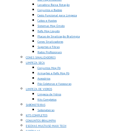
Lavadora Baixa Rotação
Conjuntos e Baldes
Cesto Funcional para Limpeza
Cabos e Hastes
Sistemas Mop Úmido
Refis Mop Líquido
Placas de Sinalização Bralimpia
Cones Sinalizadores
Suportes e Fibras
Rodos Profissionais
CONES SINALIZADORES
LIMPEZA SECA
Conjuntos Mop Pó
Armações e Refis Mop Pó
Acessórios
Pás Coletoras e Vassouras
LIMPEZA DE VIDROS
Limpeza de Vidros
Kits Completos
SABONETEIRAS
Saboneteiras
KITS COMPLETOS
CONJUNTOS BRALIMPIA
ESCOVAS MULTIUSO MAXI TECH