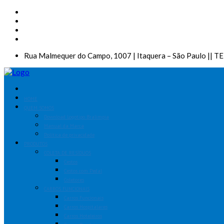
Rua Malmequer do Campo, 1007 | Itaquera – São Paulo || T
HOME
QUEM SOMOS
Download Logotipo Bralimpia
Manual da Marca
Política de privacidade
PRODUTOS
COLETA DE RESÍDUOS
Cestos
Cestos com Pedal
Coletores
CARROS FUNCIONAIS
Carros Funcionais
Carros Hospitalares
Carros Hoteleiros