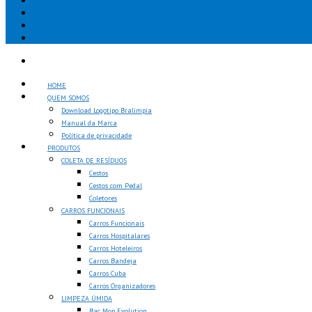
HOME
QUEM SOMOS
Download Logotipo Bralimpia
Manual da Marca
Política de privacidade
PRODUTOS
COLETA DE RESÍDUOS
Cestos
Cestos com Pedal
Coletores
CARROS FUNCIONAIS
Carros Funcionais
Carros Hospitalares
Carros Hoteleiros
Carros Bandeja
Carros Cuba
Carros Organizadores
LIMPEZA ÚMIDA
Bac Mop Evolution