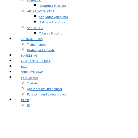
ESPÁTULAS
Espátulas Multiuso
APLICAÇÃO DE CERA
Conjuntos Completos
Baldes e Acessórios
SANITÁRIOS
Telas de Mictório
TREINAMENTOS
Treinamentos
Bralimpia Responde
MARKETING
ASSISTÊNCIA TÉCNICA
BLOG
ONDE COMPRAR
Fale Conosco
Contato
Quero ser um distribuidor
Fale com um Representante
PT-BR
ES