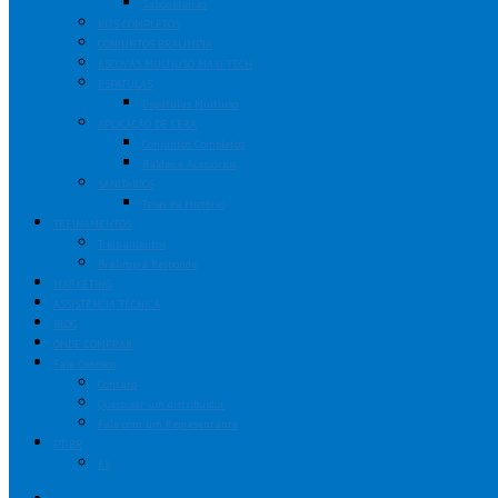
Saboneteiras
KITS COMPLETOS
CONJUNTOS BRALIMPIA
ESCOVAS MULTIUSO MAXI TECH
ESPÁTULAS
Espátulas Multiuso
APLICAÇÃO DE CERA
Conjuntos Completos
Baldes e Acessórios
SANITÁRIOS
Telas de Mictório
TREINAMENTOS
Treinamentos
Bralimpia Responde
MARKETING
ASSISTÊNCIA TÉCNICA
BLOG
ONDE COMPRAR
Fale Conosco
Contato
Quero ser um distribuidor
Fale com um Representante
PT-BR
ES