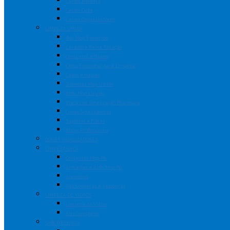
Carros Bandeja
Carros Cuba
Carros Organizadores
LIMPEZA ÚMIDA
Bac Mop Evolution
Lavadora Baixa Rotação
Conjuntos e Baldes
Cesto Funcional para Limpeza
Cabos e Hastes
Sistemas Mop Úmido
Refis Mop Líquido
Placas de Sinalização Bralimpia
Cones Sinalizadores
Suportes e Fibras
Rodos Profissionais
CONES SINALIZADORES
LIMPEZA SECA
Conjuntos Mop Pó
Armações e Refis Mop Pó
Acessórios
Pás Coletoras e Vassouras
LIMPEZA DE VIDROS
Limpeza de Vidros
Kits Completos
SABONETEIRAS