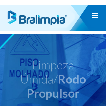
Limpeza
Úmida/
Rodo
Propulsor