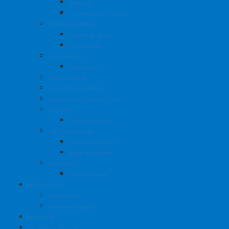
Acessórios
Pás Coletoras e Vassouras
LIMPEZA DE VIDROS
Limpeza de Vidros
Kits Completos
SABONETEIRAS
Saboneteiras
KITS COMPLETOS
CONJUNTOS BRALIMPIA
ESCOVAS MULTIUSO MAXI TECH
ESPÁTULAS
Espátulas Multiuso
APLICAÇÃO DE CERA
Conjuntos Completos
Baldes e Acessórios
SANITÁRIOS
Telas de Mictório
TREINAMENTOS
Treinamentos
Bralimpia Responde
MARKETING
ASSISTÊNCIA TÉCNICA