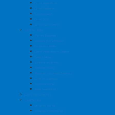
Carros Hospitalares
Carros Hoteleiros
Carros Bandeja
Carros Cuba
Carros Organizadores
LIMPEZA ÚMIDA
Bac Mop Evolution
Lavadora Baixa Rotação
Conjuntos e Baldes
Cesto Funcional para Limpeza
Cabos e Hastes
Sistemas Mop Úmido
Refis Mop Líquido
Placas de Sinalização Bralimpia
Cones Sinalizadores
Suportes e Fibras
Rodos Profissionais
CONES SINALIZADORES
LIMPEZA SECA
Conjuntos Mop Pó
Armações e Refis Mop Pó