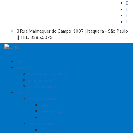
Rua Malmequer do Campo, 1007 | Itaquera – São Paulo
|| TEL: 3385.0073
HOME
QUEM SOMOS
Download Logotipo Bralimpia
Manual da Marca
Política de privacidade
PRODUTOS
COLETA DE RESÍDUOS
Cestos
Cestos com Pedal
Coletores
CARROS FUNCIONAIS
Carros Funcionais