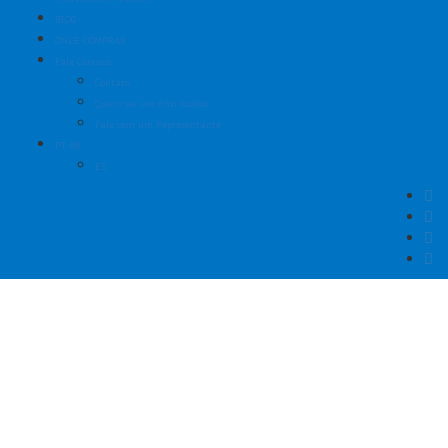
BLOG
ONDE COMPRAR
Fale Conosco
Contato
Quero ser um distribuidor
Fale com um Representante
PT-BR
ES
Limpeza de