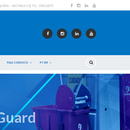
RA – SÃO PAULO || TEL: 3385.0073
FALE CONOSCO
PT-BR
Guard