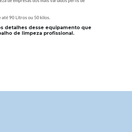
peza de empresas dos mais variados perfis de
 até 90 Litros ou 50 kilos.
os detalhes desse equipamento que
balho de limpeza profissional.