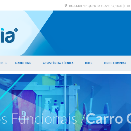
RUA MALMEQUER DO CAMPO, 1007 | ITAQUE
OS
MARKETING
ASSISTÊNCIA TÉCNICA
BLOG
ONDE COMPRAR
s Funcionais /
Carro 