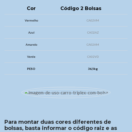
Cor
Código 2 Bolsas
Vermelho
CA02VM
Azul
CAO2AZ
Amarelo
CA02AM
Verde
CA02VD
PESO
36,5kg
Para montar duas cores diferentes de
bolsas, basta informar o código raiz e as