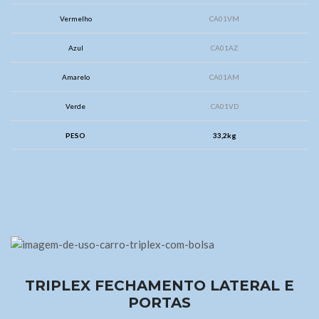
Vermelho
CA01VM
Azul
CA01AZ
Amarelo
CA01AM
Verde
CA01VD
PESO
33,2kg
TRIPLEX FECHAMENTO LATERAL E
PORTAS