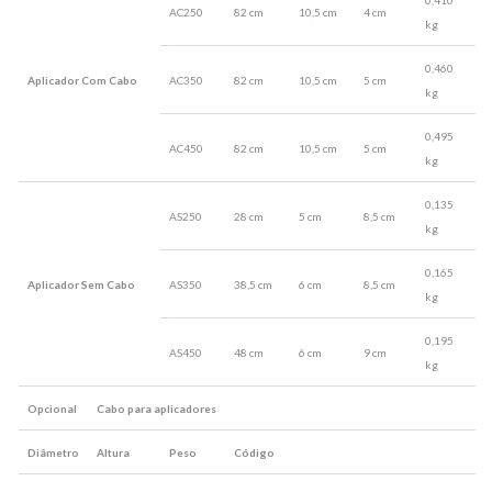
0,410
AC250
82 cm
10,5 cm
4 cm
kg
0,460
Aplicador Com Cabo
AC350
82 cm
10,5 cm
5 cm
kg
0,495
AC450
82 cm
10,5 cm
5 cm
kg
0,135
AS250
28 cm
5 cm
8,5 cm
kg
0,165
Aplicador Sem Cabo
AS350
38,5 cm
6 cm
8,5 cm
kg
0,195
AS450
48 cm
6 cm
9 cm
kg
Opcional
Cabo para aplicadores
Diâmetro
Altura
Peso
Código