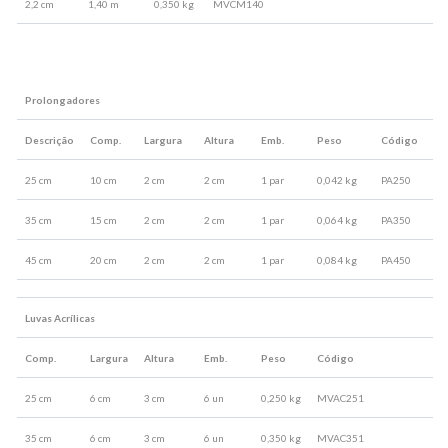
2,2 cm
1,40 m
0,350 kg
MVCM140
Prolongadores
Descrição
Comp.
Largura
Altura
Emb.
Peso
Código
25 cm
10 cm
2 cm
2 cm
1 par
0,042 kg
PA250
35 cm
15 cm
2 cm
2 cm
1 par
0,064 kg
PA350
45 cm
20 cm
2 cm
2 cm
1 par
0,084 kg
PA450
Luvas Acrílicas
Comp.
Largura
Altura
Emb.
Peso
Código
25 cm
6 cm
3 cm
6 un
0,250 kg
MVAC251
35 cm
6 cm
3 cm
6 un
0,350 kg
MVAC351