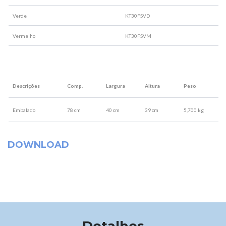
Verde
KT30FSVD
Vermelho
KT30FSVM
Descrições
Comp.
Largura
Altura
Peso
Embalado
78 cm
40 cm
39 cm
5,700 kg
DOWNLOAD