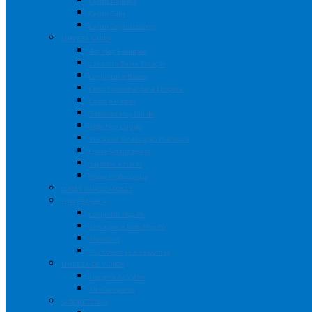
Carros Bandeja
Carros Cuba
Carros Organizadores
LIMPEZA ÚMIDA
Bac Mop Evolution
Lavadora Baixa Rotação
Conjuntos e Baldes
Cesto Funcional para Limpeza
Cabos e Hastes
Sistemas Mop Úmido
Refis Mop Líquido
Placas de Sinalização Bralimpia
Cones Sinalizadores
Suportes e Fibras
Rodos Profissionais
CONES SINALIZADORES
LIMPEZA SECA
Conjuntos Mop Pó
Armações e Refis Mop Pó
Acessórios
Pás Coletoras e Vassouras
LIMPEZA DE VIDROS
Limpeza de Vidros
Kits Completos
SABONETEIRAS