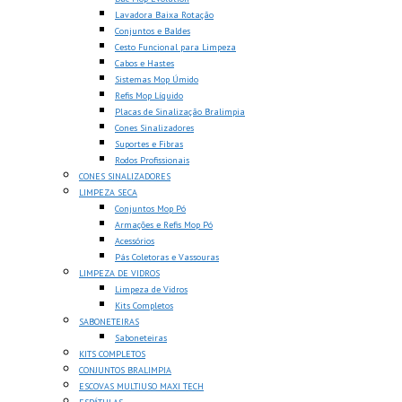
Lavadora Baixa Rotação
Conjuntos e Baldes
Cesto Funcional para Limpeza
Cabos e Hastes
Sistemas Mop Úmido
Refis Mop Líquido
Placas de Sinalização Bralimpia
Cones Sinalizadores
Suportes e Fibras
Rodos Profissionais
CONES SINALIZADORES
LIMPEZA SECA
Conjuntos Mop Pó
Armações e Refis Mop Pó
Acessórios
Pás Coletoras e Vassouras
LIMPEZA DE VIDROS
Limpeza de Vidros
Kits Completos
SABONETEIRAS
Saboneteiras
KITS COMPLETOS
CONJUNTOS BRALIMPIA
ESCOVAS MULTIUSO MAXI TECH