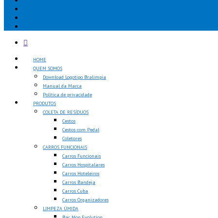
HOME
QUEM SOMOS
Download Logotipo Bralimpia
Manual da Marca
Política de privacidade
PRODUTOS
COLETA DE RESÍDUOS
Cestos
Cestos com Pedal
Coletores
CARROS FUNCIONAIS
Carros Funcionais
Carros Hospitalares
Carros Hoteleiros
Carros Bandeja
Carros Cuba
Carros Organizadores
LIMPEZA ÚMIDA
Bac Mop Evolution