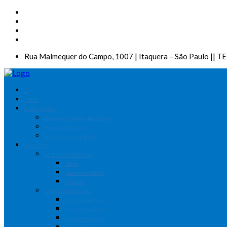
Rua Malmequer do Campo, 1007 | Itaquera – São Paulo || T
HOME
QUEM SOMOS
Download Logotipo Bralimpia
Manual da Marca
Política de privacidade
PRODUTOS
COLETA DE RESÍDUOS
Cestos
Cestos com Pedal
Coletores
CARROS FUNCIONAIS
Carros Funcionais
Carros Hospitalares
Carros Hoteleiros