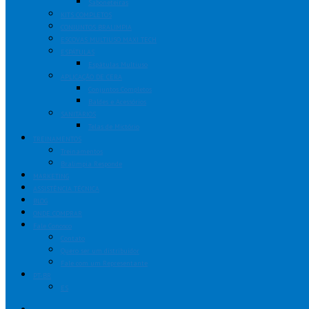
Saboneteiras
KITS COMPLETOS
CONJUNTOS BRALIMPIA
ESCOVAS MULTIUSO MAXI TECH
ESPÁTULAS
Espátulas Multiuso
APLICAÇÃO DE CERA
Conjuntos Completos
Baldes e Acessórios
SANITÁRIOS
Telas de Mictório
TREINAMENTOS
Treinamentos
Bralimpia Responde
MARKETING
ASSISTÊNCIA TÉCNICA
BLOG
ONDE COMPRAR
Fale Conosco
Contato
Quero ser um distribuidor
Fale com um Representante
PT-BR
ES