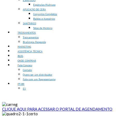
ESPÁTULAS
Espátulas Multiuso
APLICAÇÃO DE CERA
Conjuntos Completos
Baldes e Acessórios
SANITÁRIOS
Telas de Mictório
TREINAMENTOS
Treinamentos
Bralimpia Responde
MARKETING
ASSISTÊNCIA TÉCNICA
BLOG
ONDE COMPRAR
Fale Conosco
Contato
Quero ser um distribuidor
Fale com um Representante
PT-BR
ES
CLIQUE AQUI PARA ACESSAR O PORTAL DE AGENDAMENTO