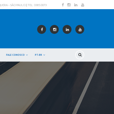
RA – SÃO PAULO || TEL: 3385.0073
FALE CONOSCO
PT-BR