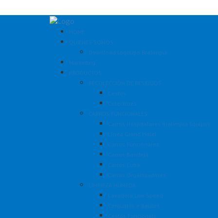
HOME
QUIENES SOMOS
Download Logotipo Bralimpia
Marketing
PRODUCTOS
RECOLECCIÓN DE RESIDUOS
Cestos
Colectores
CARROS FUNCIONALES
Carros Hospitalares Bralimpia Equipos
Línea Grand Hotel
Carros Funcionales
Carros Bandeja
Carros Cuba
Carros Organizadores
LIMPIEZA HÚMEDA
Lavadora Low Speed
Conjuntos e Baldes
Cestos Funcionais