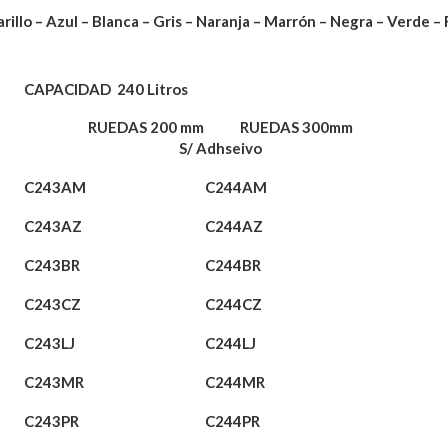
rillo – Azul – Blanca – Gris – Naranja – Marrón – Negra – Verde – 
CAPACIDAD 240 Litros
RUEDAS 200 mm RUEDAS 300mm
S/ Adhseivo
C243AM
C244AM
C243AZ
C244AZ
C243BR
C244BR
C243CZ
C244CZ
C243LJ
C244LJ
C243MR
C244MR
C243PR
C244PR