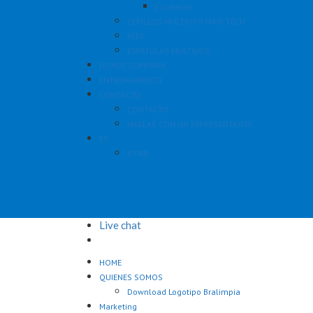
Escaleras
CEPILLOS MULTIUSO MAXI TECH
KITS
ESPÁTULAS MULTIUSO
DONDE COMPRAR
ENTRENAMIENTO
CONTACTO
CONTACTO
HABLAR CON UN REPRESENTANTE
ES
PT-BR
Live chat
HOME
QUIENES SOMOS
Download Logotipo Bralimpia
Marketing