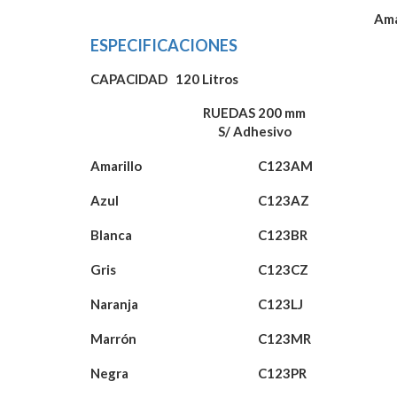
Ama
ESPECIFICACIONES
CAPACIDAD 120 Litros
RUEDAS 200 mm
S/ Adhesivo
Amarillo
C123AM
Azul
C123AZ
Blanca
C123BR
Gris
C123CZ
Naranja
C123LJ
Marrón
C123MR
Negra
C123PR