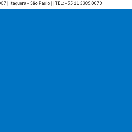
7 | Itaquera – São Paulo || TEL: +55 11 3385.0073