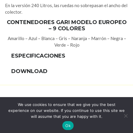
En la versión 240 Litros, las ruedas no sobrepasan el ancho del
colector.
CONTENEDORES GARI MODELO EUROPEO
– 9 COLORES
Amarillo – Azul – Blanca – Gris – Naranja – Marrón – Negra –
Verde – Rojo
ESPECIFICACIONES
DOWNLOAD
We use cookies to ensure that we give you the best
experience on our website. If you continue to use this site we
© 2017 Bralimpia Equipamentos.
will assume that you are happy with it.
Ok